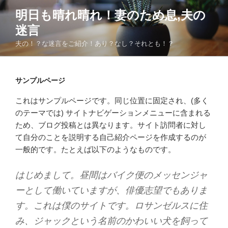
コ
明日も晴れ晴れ！妻のため息,夫の
ン
迷言
テ
ン
夫の！？な迷言をご紹介！あり？なし？それとも！？
ツ
へ
ス
サンプルページ
キ
これはサンプルページです。同じ位置に固定され、(多く
ッ
のテーマでは) サイトナビゲーションメニューに含まれる
プ
ため、ブログ投稿とは異なります。サイト訪問者に対し
て自分のことを説明する自己紹介ページを作成するのが
一般的です。たとえば以下のようなものです。
はじめまして。昼間はバイク便のメッセンジャ
ーとして働いていますが、俳優志望でもありま
す。これは僕のサイトです。ロサンゼルスに住
み、ジャックという名前のかわいい犬を飼って